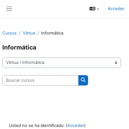
Salta al contenido principal
Acceder
Panel lateral
Cursos
Viirtua
Informática
Informática
Categorías
Buscar cursos
Buscar cursos
Usted no se ha identificado. (
Acceder
)